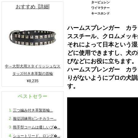
タービュレン
おすすめ [詳細]
ワイマラナー
キースホンド
ハームスプレンガー カラ
ススチール、クロムメッキ
それによって日本という湿
どに使用できますし、犬の
びなどにお役に立ちます。
中～大型犬用スタイリッシュなス
ハームスプレンガー カラ
タッズ付き本革製の首輪
りがないようにプロの犬訓
¥8,235
す。
ベストセラー
三つ編み付き革製首輪...
服従訓練用ピンチカラー...
熊手型コームは優しいブ�...
ショートリード、ロング�...