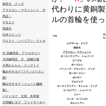
秋田犬 グッズ
代わりに黄銅製
アラスカン・マラミュート 犬
用品！
ルの首輪を使っ
サモエド
四国犬
日本スピッツ
最
犬種
kg
ウエスト・シベリアン・ライカ
エアデール・テリア
秋田犬
アラスカン・マラミュート
犬 訓練用具・アクセサリー
オーストラリアン・シェパード
犬訓練用品 犬 訓練士服
ビーグル
ボースロン
犬用おもちゃ・ドッグトイ
バーニーズ・マウンテン・ドッグ
噛み付きタグ (フランスリネン
ボーダーコリー
製)
ボクサー
ブルテリア
噛み付きタグ（ジュート繊維
オーストラリアン・キャトル・ドッグ
製）
コーカジアン・シェパード
コリー
バイトタグ 犬用 本革製
コッカ・スパニエル
犬用噛むタグ ファイヤーホー
ダルメシアン