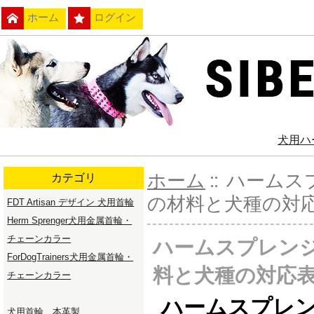
ホーム
ログイン
犬用ハ
ホーム
:: ハーム
カテゴリ
の材料と犬種の対
FDT Artisan デザイン 犬用首輪
Herm Sprenger犬用金属首輪・
チェーンカラー
ハームスプレン
ForDogTrainers犬用金属首輪・
料と犬種の対応
チェーンカラー
ハームスプレン
犬用首輪 本革製