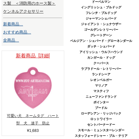
ドーベルマン
ス製 ＜消防用のホース製＞
イングリッシュ・ブルドッグ
ケンネルアクセサリー
フレンチ・ブルドッグ
ジャーマンシェパード
新着商品...
ジャイアント・シュナウザー
ゴールデンレトリーバー
おすすめ商品...
グレートデーン
全商品...
ベルジアン・シェパード・グローネンダール
ダッチ・シェパード
アイリッシュ・ウルフハウンド
新着商品 [詳細]
カンガール・ドッグ
クーバース
ラブラドール・レトリーバー
ランドシーア
レオンベルガー
マリノア
マスティフ
ニューファンドランド
ポインター
プードル
ローデシアン・リッジバック
可愛い犬 ネームタグ ハート
ロットワイラー
型 犬 迷子 防止
セントバーナードー
¥1,683
スモール・ミュンスターレンダー
スタッフォードシャー・ブル・テリア