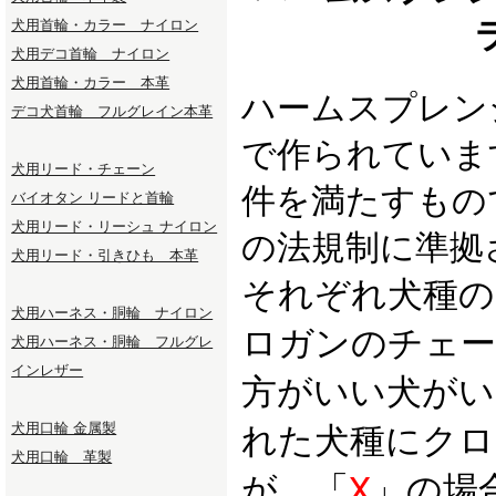
犬用首輪・カラー ナイロン
犬用デコ首輪 ナイロン
犬用首輪・カラー 本革
ハームスプレン
デコ犬首輪 フルグレイン本革
で作られていま
犬用リード・チェーン
件を満たすもの
バイオタン リードと首輪
犬用リード・リーシュ ナイロン
の法規制に準拠
犬用リード・引きひも 本革
それぞれ犬種の
犬用ハーネス・胴輪 ナイロン
ロガンのチェー
犬用ハーネス・胴輪 フルグレ
インレザー
方がいい犬がい
犬用口輪 金属製
れた犬種にク
犬用口輪 革製
が、「
X
」の場