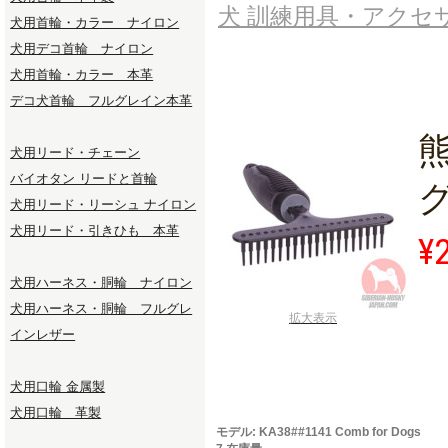
犬 訓練用具・アクセ
犬用首輪・カラー ナイロン
犬用デコ首輪 ナイロン
犬用首輪・カラー 本革
デコ犬首輪 フルグレイン本革
犬用リード・チェーン
バイオタン リードと首輪
犬用リード・リーシュ ナイロン
犬用リード・引きひも 本革
¥
犬用ハーネス・胴輪 ナイロン
犬用ハーネス・胴輪 フルグレ
拡大表示
インレザー
犬用口輪 金属製
犬用口輪 革製
モデル: KA38##1141 Comb for Dogs