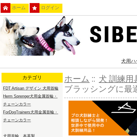
ホーム
ログイン
犬用ハ
ホーム
::
犬 訓練
カテゴリ
ブラッシングに最
FDT Artisan デザイン 犬用首輪
Herm Sprenger犬用金属首輪・
チェーンカラー
ForDogTrainers犬用金属首輪・
チェーンカラー
犬用首輪 本革製