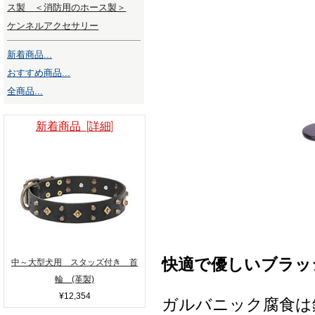
ス製 ＜消防用のホース製＞
ケンネルアクセサリー
新着商品...
おすすめ商品...
全商品...
新着商品 [詳細]
快適で優しいブラッ
中～大型犬用 スタッズ付き 首
輪 (革製)
¥12,354
ガルバニック腐食は