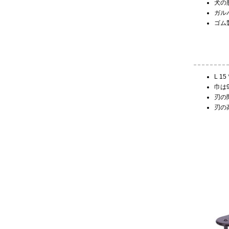
犬の
ガル
ゴム
L 15 
巾は9
刃の間
刃の