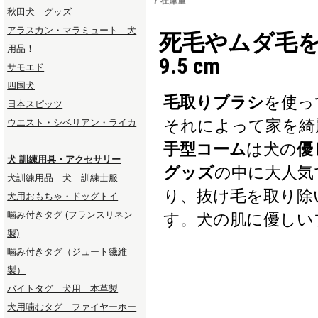
7 在庫量
秋田犬 グッズ
アラスカン・マラミュート 犬
死毛やムダ毛
用品！
9.5 cm
サモエド
四国犬
毛取りブラシ
を使っ
日本スピッツ
それによって家を綺
ウエスト・シベリアン・ライカ
手型コーム
は犬の
優
犬 訓練用具・アクセサリー
グッズ
の中に大人気
犬訓練用品 犬 訓練士服
り、抜け毛を取り除
犬用おもちゃ・ドッグトイ
噛み付きタグ (フランスリネン
す。犬の肌に優しい
製)
噛み付きタグ（ジュート繊維
製）
バイトタグ 犬用 本革製
犬用噛むタグ ファイヤーホー