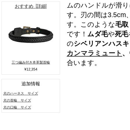
ムのハンドルが滑り
おすすめ [詳細]
す。刃の間は3.5c
す。このような
毛取
です！
ムダ毛
や
死毛
の
シベリアンハスキ
カンマラミュート
、
合います。
三つ編み付き本革製首輪
¥12,354
追加情報
犬のハーネス サイズ
犬の首輪 サイズ
犬の口輪 サイズ