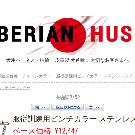
犬用ハーネス・胴輪
::
皮革製 犬首輪
::
大切なお客さまへ
ger犬用金属首輪・チェーンカラー
:: 服従訓練用ピンチカラー ステンレススチ
属首輪・チェーンカラー
商品37/52
服従訓練用ピンチカラー ステンレ
ベース価格: ¥12,447