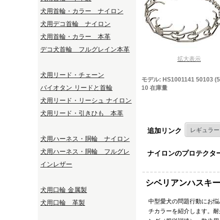
犬用首輪・カラー ナイロン
犬用デコ首輪 ナイロン
犬用首輪・カラー 本革
デコ犬首輪 フルグレイン本革
拡大表示
犬用リード・チェーン
モデル: HS1001141 50103 (55
バイオタン リードと首輪
10 在庫量
犬用リード・リーシュ ナイロン
犬用リード・引きひも 本革
追加リンク
犬用ハーネス・胴輪 ナイロン
犬用ハーネス・胴輪 フルグレ
ナイロンのプロテクタ
インレザー
シベリアンハスキ
犬用口輪 金属製
中型愛犬の問題行動にお悩
犬用口輪 革製
チカラーを紹介します。耐