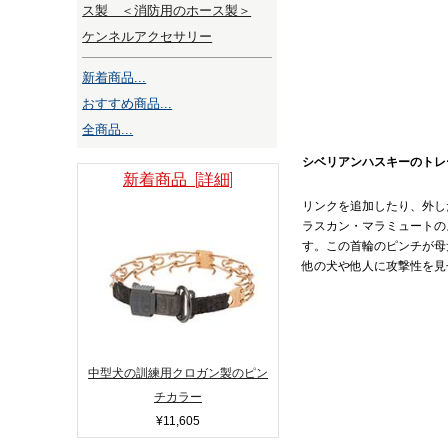
ス製 ＜消防用のホース製＞
ケンネルアクセサリー
新着商品...
おすすめ商品...
全商品...
シベリアンハスキーのトレ
新着商品 [詳細]
リンクを追加したり、外し
ラスカン・マラミュートの
す。この首輪のピンチが母
他の犬や他人に攻撃性を見
中型犬の訓練用クロガン製のピン
チカラー
¥11,605