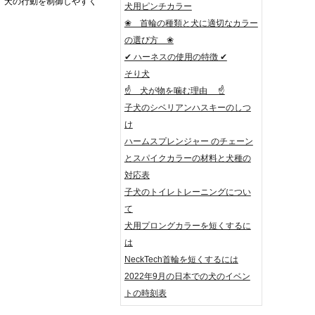
。犬の行動を制御しやすく
犬用ピンチカラー
❀ 首輪の種類と犬に適切なカラー
の選び方 ❀
✔ ハーネスの使用の特徴 ✔
そり犬
☝ 犬が物を噛む理由 ☝
子犬のシベリアンハスキーのしつ
け
ハームスプレンジャー のチェーン
とスパイクカラーの材料と犬種の
対応表
子犬のトイレトレーニングについ
て
犬用プロングカラーを短くするに
は
NeckTech首輪を短くするには
2022年9月の日本での犬のイベン
トの時刻表