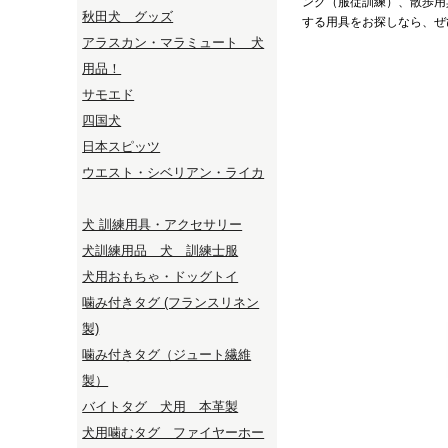
ング（服従訓練）、散歩用
秋田犬 グッズ
する用具をお探しなら、ぜ
アラスカン・マラミュート 犬
用品！
サモエド
四国犬
日本スピッツ
ウエスト・シベリアン・ライカ
犬 訓練用具・アクセサリー
犬訓練用品 犬 訓練士服
犬用おもちゃ・ドッグトイ
噛み付きタグ (フランスリネン
製)
噛み付きタグ（ジュート繊維
製）
バイトタグ 犬用 本革製
犬用噛むタグ ファイヤーホー