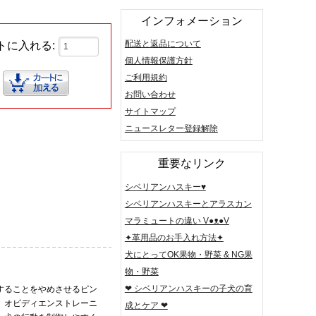
インフォメーション
配送と返品について
トに入れる:
個人情報保護方針
ご利用規約
お問い合わせ
サイトマップ
ニュースレター登録解除
重要なリンク
シベリアンハスキー♥
シベリアンハスキーとアラスカン
マラミュートの違い V●ᴥ●V
✦革用品のお手入れ方法✦
犬にとってOK果物・野菜 & NG果
物・野菜
❤ シベリアンハスキーの子犬の育
することをやめさせるピン
、オビディエンストレーニ
成とケア ❤