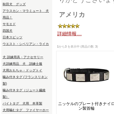
秋田犬 グッズ
アラスカン・マラミュート 犬
アメリカ
用品！
サモエド
四国犬
詳細情報....
日本スピッツ
ウエスト・シベリアン・ライカ
1
から
3
を表示中 (商品の数:
3
)
犬 訓練用具・アクセサリー
犬訓練用品 犬 訓練士服
犬用おもちゃ・ドッグトイ
噛み付きタグ (フランスリネン
製)
噛み付きタグ（ジュート繊維
製）
ニッケルのプレート付きナイ
バイトタグ 犬用 本革製
ン製首輪
犬用噛むタグ ファイヤーホー