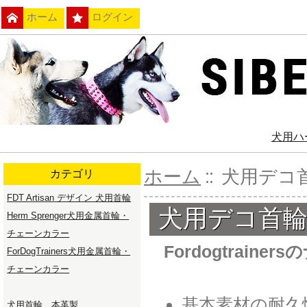
ホーム
ログイン
犬用ハ
ホーム
:: 犬用デ
カテゴリ
FDT Artisan デザイン 犬用首輪
犬用デコ首
Herm Sprenger犬用金属首輪・
チェーンカラー
Fordogtrainers
の
ForDogTrainers犬用金属首輪・
チェーンカラー
基本素材の耐久
犬用首輪 本革製