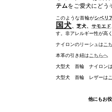
テム
をご愛犬にどう
このような首輪が
シベリ
国犬
、芝犬、
サモエド
す。非アレルギー性が高
ナイロンのリーシュは
こ
本革の引き紐は
こちらへ
大型犬 首輪 ナイロン
大型犬 首輪 レザーは
他にもお役