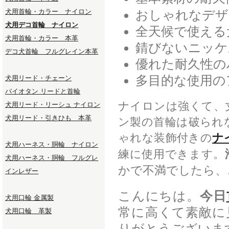
犬用首輪・カラー ナイロン
おしゃれなデザ
犬用デコ首輪 ナイロン
全天候で使える
犬用首輪・カラー 本革
錆びないニッケ
デコ犬首輪 フルグレイン本革
優れた耐久性の
多目的な使用の
犬用リード・チェーン
バイオタン リードと首輪
ナイロンは強くて、
犬用リード・リーシュ ナイロン
犬用リード・引きひも 本革
ン製の首輪は破られ
ゃれな装飾付きの
ナ
犬用ハーネス・胴輪 ナイロン
練に使用できます。
犬用ハーネス・胴輪 フルグレ
かで不満でしたら、
インレザー
こんにちは。
今日
犬用口輪 金属製
常に高くて素敵に
犬用口輪 革製
りがとうございま