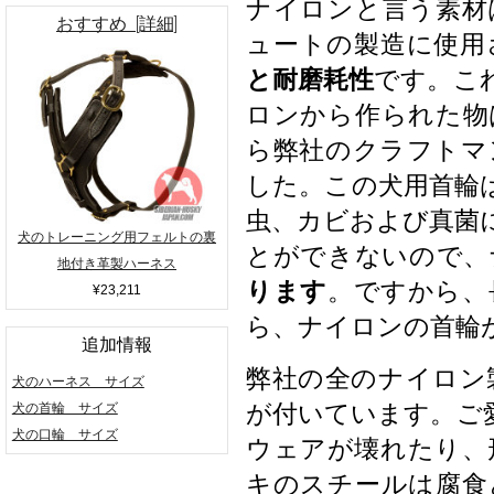
ナイロンと言う素材
おすすめ [詳細]
ュートの製造に使用
と耐磨耗性
です。こ
ロンから作られた物
ら弊社のクラフトマ
した。この犬用首輪
虫、カビおよび真菌
犬のトレーニング用フェルトの裏
とができないので、
地付き革製ハーネス
ります
。ですから、
¥23,211
ら、ナイロンの首輪
追加情報
弊社の全のナイロン
犬のハーネス サイズ
が付いています。ご
犬の首輪 サイズ
犬の口輪 サイズ
ウェアが壊れたり、
キのスチールは腐食