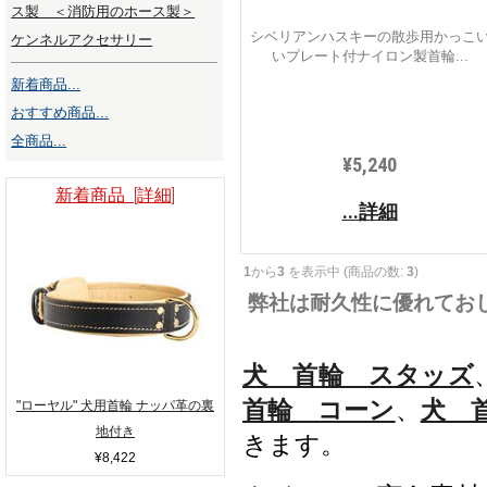
ス製 ＜消防用のホース製＞
シベリアンハスキーの散歩用かっこ
ケンネルアクセサリー
いプレート付ナイロン製首輪...
新着商品...
おすすめ商品...
全商品...
¥5,240
新着商品 [詳細]
...詳細
1
から
3
を表示中 (商品の数:
3
)
弊社は耐久性に優れてお
犬 首輪 スタッズ
首輪 コーン
、
犬 
"ローヤル" 犬用首輪 ナッパ革の裏
地付き
きます。
¥8,422